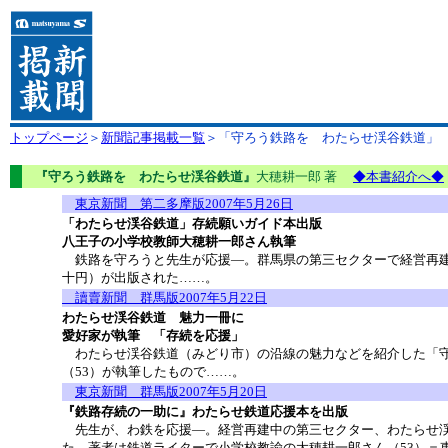
トップページ
＞
新聞記事掲載一覧
＞「守ろう鉄路を わたらせ渓谷鉄道」
『守ろう鉄路を わたらせ渓谷鉄道』
大穂耕一郎 著
◆本書紹介へ◆
東京新聞 第二多摩版2007年5月26日
「わたらせ渓谷鉄道」存続願いガイド本出版
八王子の小学校教師大穂耕一郎さん執筆
鉄路を守ろうと先生が応援―。群馬県の第三セクターで経営再建
十円）が出版された……。
讀賣新聞 群馬版2007年5月22日
わたらせ渓谷鉄道 魅力一冊に
愛好家が執筆 「存続を応援」
わたらせ渓谷鉄道（みどり市）の沿線の魅力などを紹介した「守
（53）が執筆したもので……。
東京新聞 群馬版2007年5月20日
『鉄路存続の一助に』わたらせ鉄道応援本を出版
先生が、わ鉄を応援―。経営再建中の第三セクター、わたらせ渓
た。著者は鉄道ライターで小学校教諭の大穂耕一郎さん（53）＝