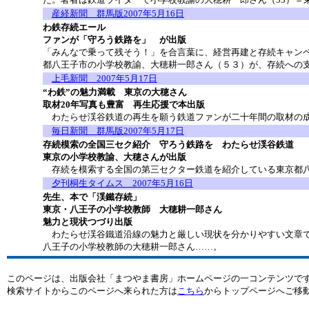
産経新聞 群馬版2007年5月16日
わ鉄存続エール
ファンが「守ろう鉄路を」 が出版
「みんなで乗って残そう！」を合言葉に、経営再建と存続キャン
都八王子市の小学校教諭、大穂耕一郎さん（５３）が、存続への
上毛新聞 2007年5月17日
“わ鉄”の魅力満載 東京の大穂さん
取材20年写真も豊富 再生応援で本出版
わたらせ渓谷鉄道の再生を願う鉄道ファンが二十年間の取材の成
毎日新聞 群馬版2007年5月17日
存続模索の全国三セク紹介 守ろう鉄路を わたらせ渓谷鉄道
東京の小学校教諭、大穂さんが出版
存続を模索する全国の第三セクター鉄道を紹介している東京都八
夕刊桐生タイムス 2007年5月16日
先生、本で「渓鐵存続」
東京・八王子の小学校教師 大穂耕一郎さん
魅力と現状つづり出版
わたらせ渓谷鐵道沿線の魅力と厳しい現状を分かりやすい文章で
八王子の小学校教師の大穂耕一郎さん……。
このページは、出版会社「まつやま書房」ホームページの一コンテンツで
検索サイトからこのページへ来られた方は
こちら
からトップページへご移