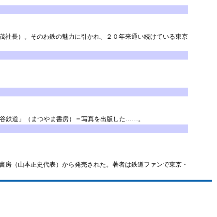
茂社長）。そのわ鉄の魅力に引かれ、２０年来通い続けている東京
谷鉄道」（まつやま書房）＝写真を出版した……。
書房（山本正史代表）から発売された。著者は鉄道ファンで東京・