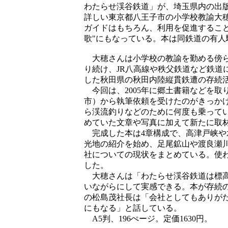
わたらせ渓谷鉄道」が、埼玉県内の出
詳しい東京都八王子市の小学校教諭大穂
ガイドはもちろん、利用を促進するこ
歌"にもなっている。本は同鉄道の有
大穂さんは小学校の教諭を勤める傍ら
り続け、JR八高線や秩父鉄道など鉄道
した秋田県の秋田内陸縦貫鉄遭の存続
今回は、2005年に郷土書籍などを取
市）から執筆依頼を受けたのがきっか
ら渓流釣りなどのために何度も乗って
めていた文章や写真に加えて新たに取
完成した本は4章構成で、高津戸峡や
光地の紹介を始め、足尾鉱山や渡良瀬
社についての現状をまとめている。使
した。
大穂さんは「わたらせ渓谷鉄道は標高
いながらにして実感できる。本が存続
の松島茂社長は「会社としてもありが
にもなる」と話している。
A5判、196ぺージ。定価1630円。