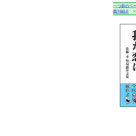
一つ前のペ
既刊紹介
>