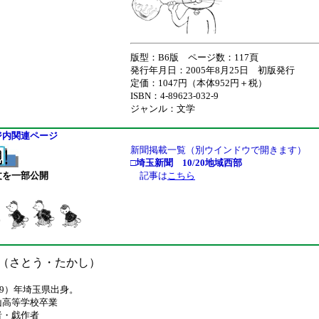
版型：B6版 ページ数：117頁
発行年月日：2005年8月25日 初版発行
定価：1047円（本体952円＋税）
ISBN：4-89623-032-9
ジャンル：文学
ジ内関連ページ
新聞掲載一覧（別ウインドウで開きます）
□埼玉新聞 10/20地域西部
文を一部公開
記事は
こちら
（さとう・たかし）
和19）年埼玉県出身。
山高等学校卒業
者・戯作者