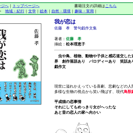
ージへ
｜
トップページへ
書籍注文の詳細は
こちら
>
地域・紀行
｜
文学
｜
絵本
｜
自然・環境
｜
趣味・実用
｜
我が恋は
佐藤 孝 警句戯作文集
著者：
佐藤 孝
挿絵：
松本理恵子
虫や鳥、植物、動物や子供と感応道交した
界 創作落語あり パロディーあり 笑話あり
戯作文
現世に溢れかえっている喜劇、悲劇などの人
多様な生物の視点から笑い飛ばす、現代
鳥獣
平成猫の恋事情
それにしてもめっきり女がへったな
あと昔の恋人の家へ向かい