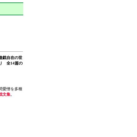
遊戯自在の世
 全14篇の
間愛憎を多種
戯文集
。