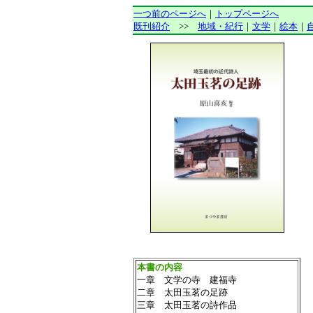
一つ前のページへ
｜
トップページへ
書
既刊紹介
>>
地域・紀行
｜
文学
｜
絵本
｜
本書の内容
一章 文学の寺 建福寺
二章 太田玉茗の足跡
三章 太田玉茗の詩作品