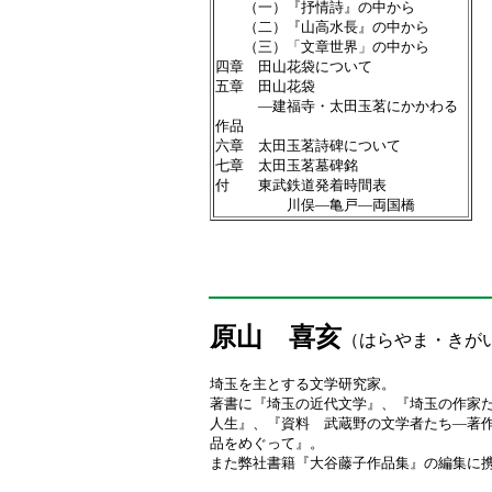
（一）『抒情詩』の中から
（二）『山高水長』の中から
（三）「文章世界」の中から
四章 田山花袋について
五章 田山花袋
―建福寺・太田玉茗にかかわる
作品
六章 太田玉茗詩碑について
七章 太田玉茗墓碑銘
付 東武鉄道発着時間表
川俣―亀戸―両国橋
原山 喜亥
（はらやま・きが
埼玉を主とする文学研究家。
著書に『埼玉の近代文学』、『埼玉の作家
人生』、『資料 武蔵野の文学者たち―著
品をめぐって』。
また弊社書籍『大谷藤子作品集』の編集に