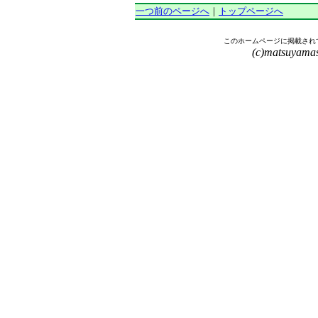
一つ前のページへ
｜
トップページへ
書
このホームページに掲載され
(c)matsuyamasy